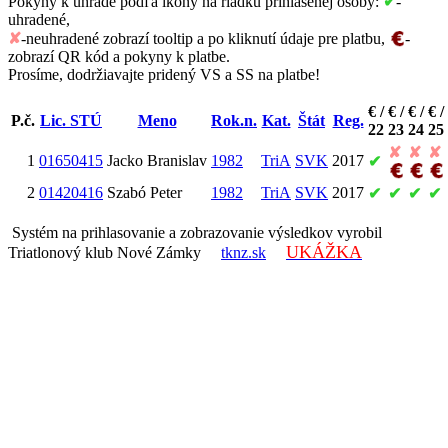
Pokyny k úhrade podľa ikony na riadku prihlásenej osoby:
✔
-
uhradené,
✘
-neuhradené zobrazí tooltip a po kliknutí údaje pre platbu,
-
zobrazí QR kód a pokyny k platbe.
Prosíme, dodržiavajte pridený VS a SS na platbe!
€ /
€ /
€ /
€ /
P.č.
Lic. STÚ
Meno
Rok.n.
Kat.
Štát
Reg.
22
23
24
25
✘
✘
✘
1
01650415
Jacko Branislav
1982
TriA
SVK
2017
✔
2
01420416
Szabó Peter
1982
TriA
SVK
2017
✔
✔
✔
✔
Systém na prihlasovanie a zobrazovanie výsledkov vyrobil
UKÁŽKA
Triatlonový klub Nové Zámky
tknz.sk