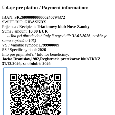
Údaje pre platbu / Payment information:
IBAN:
SK2609000000000240794372
SWIFT/BIC:
GIBASKBX
Príjemca / Recipient:
Triatlonovy klub Nove Zamky
Suma / amount:
10.00 EUR
- (Iba pri úhrade do / Only if payed till:
31.01.2026
, neskôr je
suma zvyšená o 10€)
VS / Variable symbol:
1799900009
SS / Specific symbol:
2026
Info pre prijímateľa / Info for beneficiary:
Jacko Branislav,1982,Registracia pretekarov klubTKNZ
31.12.2026, za obdobie 2026