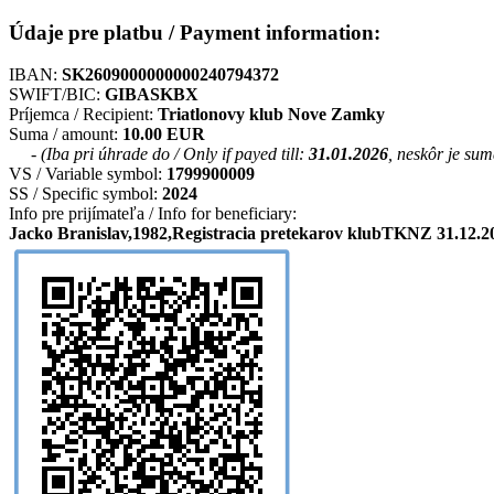
Údaje pre platbu / Payment information:
IBAN:
SK2609000000000240794372
SWIFT/BIC:
GIBASKBX
Príjemca / Recipient:
Triatlonovy klub Nove Zamky
Suma / amount:
10.00 EUR
- (Iba pri úhrade do / Only if payed till:
31.01.2026
, neskôr je su
VS / Variable symbol:
1799900009
SS / Specific symbol:
2024
Info pre prijímateľa / Info for beneficiary:
Jacko Branislav,1982,Registracia pretekarov klubTKNZ 31.12.20