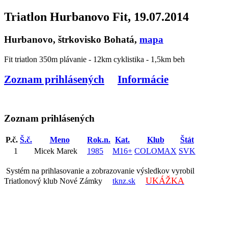
Triatlon Hurbanovo Fit, 19.07.2014
Hurbanovo, štrkovisko Bohatá,
mapa
Fit triatlon 350m plávanie - 12km cyklistika - 1,5km beh
Zoznam prihlásených
Informácie
Zoznam prihlásených
P.č.
Š.č.
Meno
Rok.n.
Kat.
Klub
Štát
1
Micek Marek
1985
M16+
COLOMAX
SVK
Systém na prihlasovanie a zobrazovanie výsledkov vyrobil
UKÁŽKA
Triatlonový klub Nové Zámky
tknz.sk