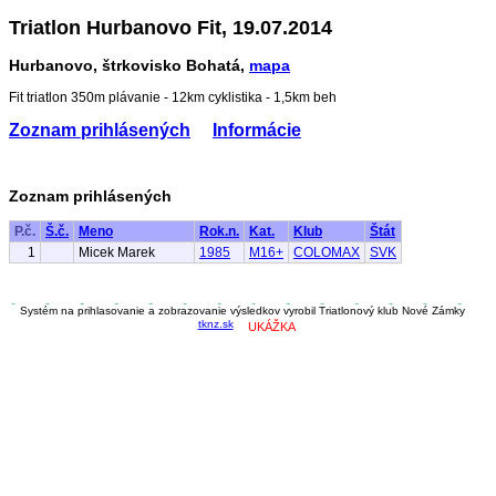
Triatlon Hurbanovo Fit, 19.07.2014
Hurbanovo, štrkovisko Bohatá,
mapa
Fit triatlon 350m plávanie - 12km cyklistika - 1,5km beh
Zoznam prihlásených
Informácie
Zoznam prihlásených
P.č.
Š.č.
Meno
Rok.n.
Kat.
Klub
Štát
1
Micek Marek
1985
M16+
COLOMAX
SVK
Systém na prihlasovanie a zobrazovanie výsledkov vyrobil Triatlonový klub Nové Zámky
tknz.sk
UKÁŽKA