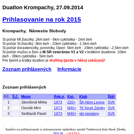
Duatlon Krompachy, 27.09.2014
Prihlasovanie na rok 2015
Krompachy, Námestie Slobody
Sl.pohár Ml.žiaci/ky:
2km beh - 6km cyklistika - 1km beh
Sl.pohár St.žiaci/ky:
3km beh - 10km cyklistika - 1,5km beh
Sl.pohár dorastenci/ky, juniori/ky, Open:
5km beh - 19km cyklistika - 2,5km beh
Sl.pohár mužov a žien a
M-SR veteránov V1 a V2
v krátkom duatlone:
10km
beh - 38km cyklistika - 5km beh
Pre šprint a krátky duatlon je
drafting (jazda v háku) zakázaný!
Zoznam prihlásených
Informácie
Zoznam prihlásených
P.č.
Š.č.
Meno
Rok.n.
Kat.
Klub
Štát
1
Jánošová Mirka
1973
Z20+
ŠK Atóm Levice
SVK
2
Ozorák Miro
1973
M40+
TK Nové Zámky
SVK
3
Sedliacik Pavol
1973
M40+
sbr piestany
SVK
Systém na prihlasovanie a zobrazovanie výsledkov vyrobil Triatlonový klub Nové Zámky
tknz.sk
UKÁŽKA