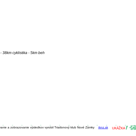
- 38km cyklistika - 5km beh
vanie a zobrazovanie výsledkov vyrobil Triatlonový klub Nové Zámky
tknz.sk
UKÁŽKA