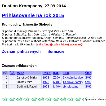
Duatlon Krompachy, 27.09.2014
Prihlasovanie na rok 2015
Krompachy, Námestie Slobody
Sl.pohár Ml.žiaci/ky:
2km beh - 6km cyklistika - 1km beh
Sl.pohár St.žiaci/ky:
3km beh - 10km cyklistika - 1,5km beh
Sl.pohár dorastenci/ky, juniori/ky, Open:
5km beh - 19km cyklistika - 2,5km beh
Sl.pohár mužov a žien a
M-SR veteránov V1 a V2
v krátkom duatlone:
10km beh 
Pre šprint a krátky duatlon je
drafting (jazda v háku) zakázaný!
Zoznam prihlásených
Informácie
Zoznam prihlásených
P.č.
Š.č.
Meno
Rok.n.
Kat.
Klub
Štát
1
Jánošová Mirka
1973
Z20+
ŠK Atóm Levice
SVK
2
Ozorák Miro
1973
M40+
TK Nové Zámky
SVK
3
Sedliacik Pavol
1973
M40+
sbr piestany
SVK
Systém na prihlaso