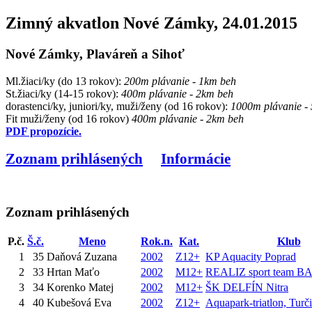
Zimný akvatlon Nové Zámky, 24.01.2015
Nové Zámky, Plaváreň a Sihoť
Ml.žiaci/ky (do 13 rokov):
200m plávanie - 1km beh
St.žiaci/ky (14-15 rokov):
400m plávanie - 2km beh
dorastenci/ky, juniori/ky, muži/ženy (od 16 rokov):
1000m plávanie -
Fit muži/ženy (od 16 rokov)
400m plávanie - 2km beh
PDF propozície.
Zoznam prihlásených
Informácie
Zoznam prihlásených
P.č.
Š.č.
Meno
Rok.n.
Kat.
Klub
1
35
Daňová Zuzana
2002
Z12+
KP Aquacity Poprad
2
33
Hrtan Maťo
2002
M12+
REALIZ sport team B
3
34
Korenko Matej
2002
M12+
ŠK DELFÍN Nitra
4
40
Kubešová Eva
2002
Z12+
Aquapark-triatlon, Turč