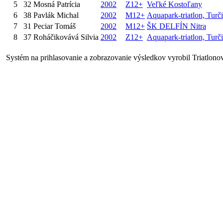
5
32
Mosná Patrícia
2002
Z12+
Veľké Kostoľany
6
38
Pavlák Michal
2002
M12+
Aquapark-triatlon, Turč
7
31
Peciar Tomáš
2002
M12+
ŠK DELFÍN Nitra
8
37
Roháčikovává Silvia
2002
Z12+
Aquapark-triatlon, Turč
Systém na prihlasovanie a zobrazovanie výsledkov vyrobil Triat