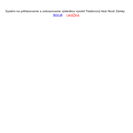
Systém na prihlasovanie a zobrazovanie výsledkov vyrobil Triatlonový klub Nové Zámky
tknz.sk
UKÁŽKA