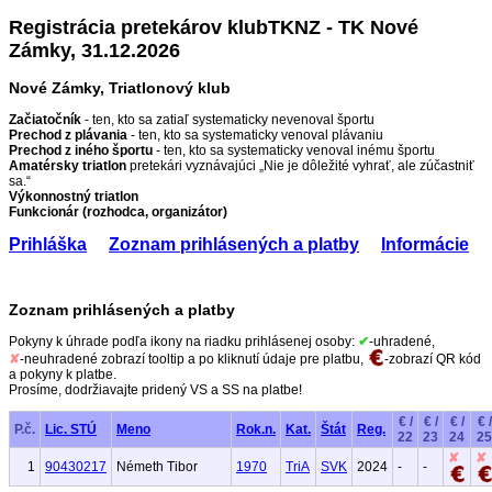
Registrácia pretekárov klubTKNZ - TK Nové
Zámky, 31.12.2026
Nové Zámky, Triatlonový klub
Začiatočník
- ten, kto sa zatiaľ systematicky nevenoval športu
Prechod z plávania
- ten, kto sa systematicky venoval plávaniu
Prechod z iného športu
- ten, kto sa systematicky venoval inému športu
Amatérsky triatlon
pretekári vyznávajúci „Nie je dôležité vyhrať, ale zúčastniť
sa.“
Výkonnostný triatlon
Funkcionár (rozhodca, organizátor)
Prihláška
Zoznam prihlásených a platby
Informácie
Zoznam prihlásených a platby
Pokyny k úhrade podľa ikony na riadku prihlásenej osoby:
✔
-uhradené,
✘
-neuhradené zobrazí tooltip a po kliknutí údaje pre platbu,
-zobrazí QR kód
a pokyny k platbe.
Prosíme, dodržiavajte pridený VS a SS na platbe!
€ /
€ /
€ /
€ /
P.č.
Lic. STÚ
Meno
Rok.n.
Kat.
Štát
Reg.
22
23
24
25
✘
✘
1
90430217
Németh Tibor
1970
TriA
SVK
2024
-
-