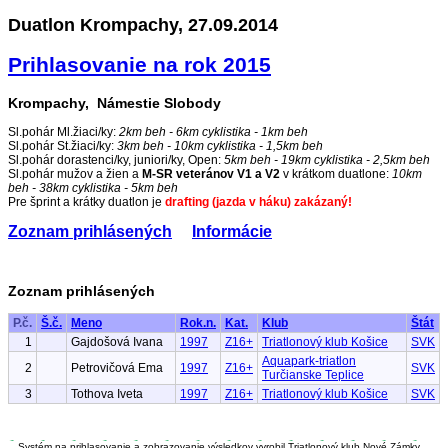
Duatlon Krompachy, 27.09.2014
Prihlasovanie na rok 2015
Krompachy, Námestie Slobody
Sl.pohár Ml.žiaci/ky:
2km beh - 6km cyklistika - 1km beh
Sl.pohár St.žiaci/ky:
3km beh - 10km cyklistika - 1,5km beh
Sl.pohár dorastenci/ky, juniori/ky, Open:
5km beh - 19km cyklistika - 2,5km beh
Sl.pohár mužov a žien a
M-SR veteránov V1 a V2
v krátkom duatlone:
10km
beh - 38km cyklistika - 5km beh
Pre šprint a krátky duatlon je
drafting (jazda v háku) zakázaný!
Zoznam prihlásených
Informácie
Zoznam prihlásených
P.č.
Š.č.
Meno
Rok.n.
Kat.
Klub
Štát
1
Gajdošová Ivana
1997
Z16+
Triatlonový klub Košice
SVK
Aquapark-triatlon
2
Petrovičová Ema
1997
Z16+
SVK
Turčianske Teplice
3
Tothova Iveta
1997
Z16+
Triatlonový klub Košice
SVK
Systém na prihlasovanie a zobrazovanie výsledkov vyrobil Triatlonový klub Nové Zámky