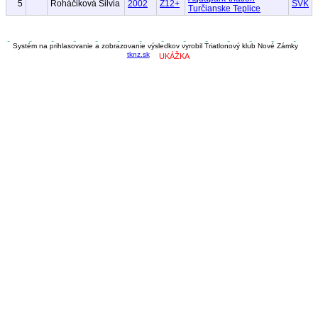
5
Roháčiková Silvia
2002
Z12+
SVK
Turčianske Teplice
Systém na prihlasovanie a zobrazovanie výsledkov vyrobil Triatlonový klub Nové Zámky
tknz.sk
UKÁŽKA