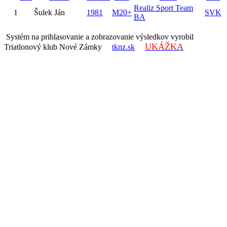
Realiz Sport Team
1
Šulek Ján
1981
M20+
SVK
BA
Systém na prihlasovanie a zobrazovanie výsledkov vyrobil
UKÁŽKA
Triatlonový klub Nové Zámky
tknz.sk