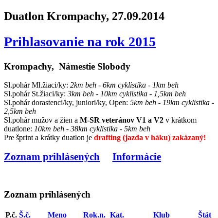
Duatlon Krompachy, 27.09.2014
Prihlasovanie na rok 2015
Krompachy, Námestie Slobody
Sl.pohár Ml.žiaci/ky:
2km beh - 6km cyklistika - 1km beh
Sl.pohár St.žiaci/ky:
3km beh - 10km cyklistika - 1,5km beh
Sl.pohár dorastenci/ky, juniori/ky, Open:
5km beh - 19km cyklistika -
2,5km beh
Sl.pohár mužov a žien a
M-SR veteránov V1 a V2
v krátkom
duatlone:
10km beh - 38km cyklistika - 5km beh
Pre šprint a krátky duatlon je
drafting (jazda v háku) zakázaný!
Zoznam prihlásených
Informácie
Zoznam prihlásených
P.č.
Š.č.
Meno
Rok.n.
Kat.
Klub
Štát