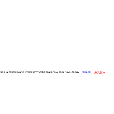
vanie a zobrazovanie výsledkov vyrobil Triatlonový klub Nové Zámky
tknz.sk
UKÁŽKA