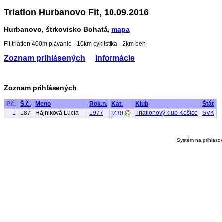
Triatlon Hurbanovo Fit, 10.09.2016
Hurbanovo, štrkovisko Bohatá,
mapa
Fit triatlon 400m plávanie - 10km cyklistika - 2km beh
Zoznam prihlásených
Informácie
Zoznam prihlásených
P.č.
Š.č.
Meno
Rok.n.
Kat.
Klub
Štát
1
187
Hájniková Lucia
1977
Triatlonový klub Košice
SVK
fZ30
Systém na prihlaso