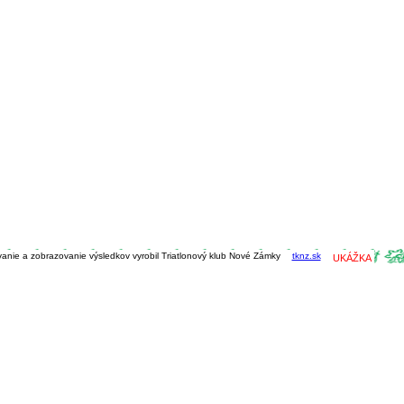
vanie a zobrazovanie výsledkov vyrobil Triatlonový klub Nové Zámky
tknz.sk
UKÁŽKA