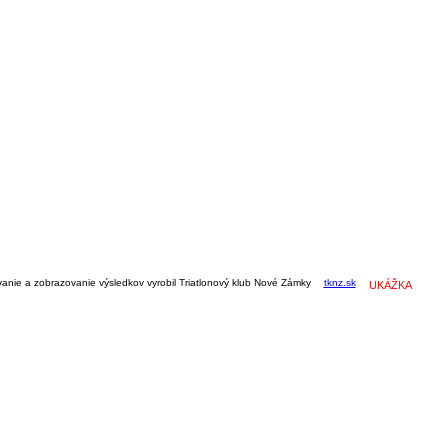
vanie a zobrazovanie výsledkov vyrobil Triatlonový klub Nové Zámky
tknz.sk
UKÁŽKA