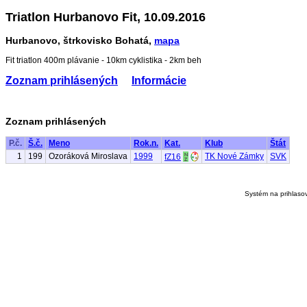
Triatlon Hurbanovo Fit, 10.09.2016
Hurbanovo, štrkovisko Bohatá,
mapa
Fit triatlon 400m plávanie - 10km cyklistika - 2km beh
Zoznam prihlásených
Informácie
Zoznam prihlásených
P.č.
Š.č.
Meno
Rok.n.
Kat.
Klub
Štát
1
199
Ozoráková Miroslava
1999
TK Nové Zámky
SVK
fZ16
Systém na prihlaso