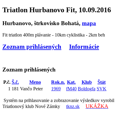
Triatlon Hurbanovo Fit, 10.09.2016
Hurbanovo, štrkovisko Bohatá,
mapa
Fit triatlon 400m plávanie - 10km cyklistika - 2km beh
Zoznam prihlásených
Informácie
Zoznam prihlásených
P.č.
Š.č.
Meno
Rok.n.
Kat.
Klub
Štát
1
181
Vančo Peter
1969
fM40
Boldogfa
SVK
Systém na prihlasovanie a zobrazovanie výsledkov vyrobil
UKÁŽKA
Triatlonový klub Nové Zámky
tknz.sk