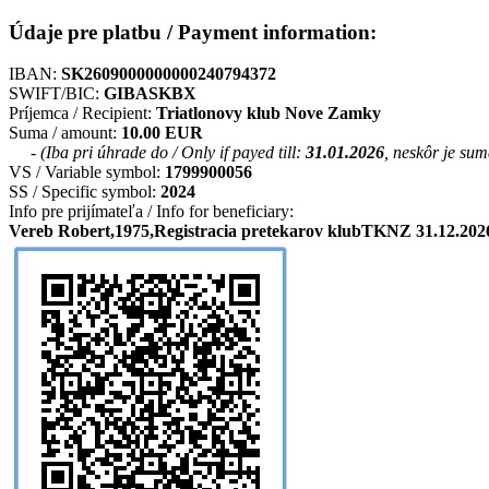
Údaje pre platbu / Payment information:
IBAN:
SK2609000000000240794372
SWIFT/BIC:
GIBASKBX
Príjemca / Recipient:
Triatlonovy klub Nove Zamky
Suma / amount:
10.00 EUR
- (Iba pri úhrade do / Only if payed till:
31.01.2026
, neskôr je su
VS / Variable symbol:
1799900056
SS / Specific symbol:
2024
Info pre prijímateľa / Info for beneficiary:
Vereb Robert,1975,Registracia pretekarov klubTKNZ 31.12.2026