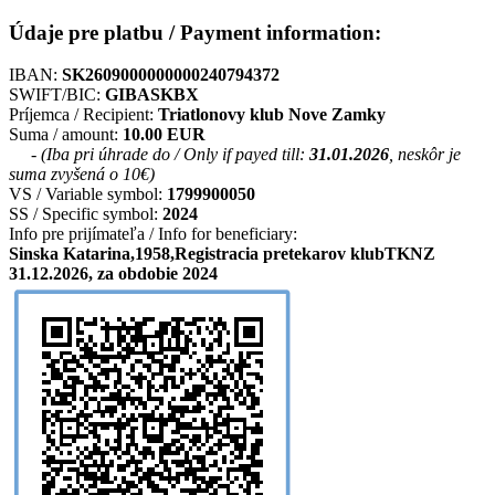
Údaje pre platbu / Payment information:
IBAN:
SK2609000000000240794372
SWIFT/BIC:
GIBASKBX
Príjemca / Recipient:
Triatlonovy klub Nove Zamky
Suma / amount:
10.00 EUR
- (Iba pri úhrade do / Only if payed till:
31.01.2026
, neskôr je
suma zvyšená o 10€)
VS / Variable symbol:
1799900050
SS / Specific symbol:
2024
Info pre prijímateľa / Info for beneficiary:
Sinska Katarina,1958,Registracia pretekarov klubTKNZ
31.12.2026, za obdobie 2024