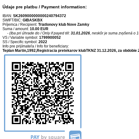
Údaje pre platbu / Payment information:
IBAN:
SK2609000000000240794372
SWIFT/BIC:
GIBASKBX
Príjemca / Recipient:
Triatlonovy klub Nove Zamky
Suma / amount:
10.00 EUR
- (Iba pri úhrade do / Only if payed till:
31.01.2026
, neskôr je suma zvyšená o 
VS / Variable symbol:
1799900052
SS / Specific symbol:
2022
Info pre prijímateľa / Info for beneficiary:
Teplan Martin,1992,Registracia pretekarov klubTKNZ 31.12.2026, za obdobie