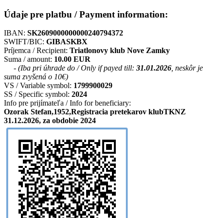
Údaje pre platbu / Payment information:
IBAN:
SK2609000000000240794372
SWIFT/BIC:
GIBASKBX
Príjemca / Recipient:
Triatlonovy klub Nove Zamky
Suma / amount:
10.00 EUR
- (Iba pri úhrade do / Only if payed till:
31.01.2026
, neskôr je
suma zvyšená o 10€)
VS / Variable symbol:
1799900029
SS / Specific symbol:
2024
Info pre prijímateľa / Info for beneficiary:
Ozorak Stefan,1952,Registracia pretekarov klubTKNZ
31.12.2026, za obdobie 2024