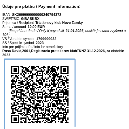
Údaje pre platbu / Payment information:
IBAN:
SK2609000000000240794372
SWIFT/BIC:
GIBASKBX
Príjemca / Recipient:
Triatlonovy klub Nove Zamky
Suma / amount:
10.00 EUR
- (Iba pri úhrade do / Only if payed till:
31.01.2026
, neskôr je suma zvyšená o
10€)
VS / Variable symbol:
1799900032
SS / Specific symbol:
2023
Info pre prijímateľa / Info for beneficiary:
Rosa David,2001,Registracia pretekarov klubTKNZ 31.12.2026, za obdobie
2023