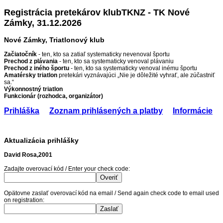
Registrácia pretekárov klubTKNZ - TK Nové
Zámky, 31.12.2026
Nové Zámky, Triatlonový klub
Začiatočník
- ten, kto sa zatiaľ systematicky nevenoval športu
Prechod z plávania
- ten, kto sa systematicky venoval plávaniu
Prechod z iného športu
- ten, kto sa systematicky venoval inému športu
Amatérsky triatlon
pretekári vyznávajúci „Nie je dôležité vyhrať, ale zúčastniť
sa.“
Výkonnostný triatlon
Funkcionár (rozhodca, organizátor)
Prihláška
Zoznam prihlásených a platby
Informácie
Aktualizácia prihlášky
David Rosa,2001
Zadajte overovací kód / Enter your check code:
Opätovne zaslať overovací kód na email / Send again check code to email used
on registration: