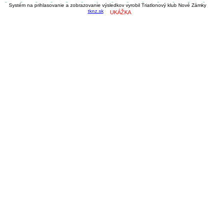
Systém na prihlasovanie a zobrazovanie výsledkov vyrobil Triatlonový klub Nové Zámky
tknz.sk
UKÁŽKA