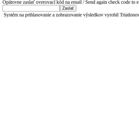
Opätovne zaslať overovací kód na email / Send again check code to em
Systém na prihlasovanie a zobrazovanie výsledkov vyrobil Triat