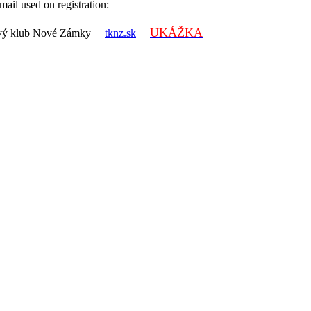
ail used on registration:
UKÁŽKA
lonový klub Nové Zámky
tknz.sk