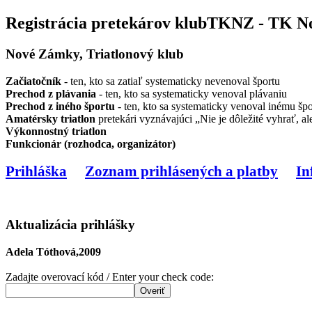
Registrácia pretekárov klubTKNZ - TK N
Nové Zámky, Triatlonový klub
Začiatočník
- ten, kto sa zatiaľ systematicky nevenoval športu
Prechod z plávania
- ten, kto sa systematicky venoval plávaniu
Prechod z iného športu
- ten, kto sa systematicky venoval inému špo
Amatérsky triatlon
pretekári vyznávajúci „Nie je dôležité vyhrať, ale
Výkonnostný triatlon
Funkcionár (rozhodca, organizátor)
Prihláška
Zoznam prihlásených a platby
In
Aktualizácia prihlášky
Adela Tóthová,2009
Zadajte overovací kód / Enter your check code: