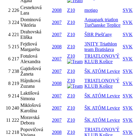
Agáta
Cesneková
2
226
2008
Z10
motigo
SVK
Lara
Dominová
Aquapark triatlon
3
224
2007
Z10
SVK
Viktória
Turčianske Teplice
Drahovská
4
221
2007
Z10
ŠBR Piešťany
SVK
Eliška
Fejdiová
3NITY Triathlon
5
215
2008
Z10
SVK
Margaréta
team Bratislava
Fotulová
Z10
TRIATLONOVÝ
6
217
2007
SVK
Alexandra
KLUB Košice
Gajdošová
7
238
2007
Z10
ŠK ATÓM Levice
SVK
Žaneta
Hájniková
Z10
TRIATLONOVÝ
8
219
2008
SVK
Zuzana
KLUB Košice
Laktišová
9
214
2007
Z10
ŠK ATÓM Levice
SVK
Simona
Miklošová
10
240
2007
Z10
ŠK ATÓM Levice
SVK
Karolína
Moravská
11
222
2007
Z10
ŠK ATÓM Levice
SVK
Debora
Popovičová
TRIATLONOVÝ
12
218
2008
Z10
SVK
Viviana
KLUB Košice