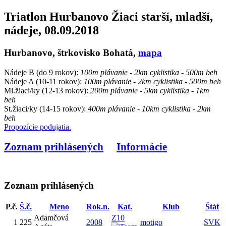
Triatlon Hurbanovo Žiaci starší, mladší,
nádeje, 08.09.2018
Hurbanovo, štrkovisko Bohatá,
mapa
Nádeje B (do 9 rokov):
100m plávanie - 2km cyklistika - 500m beh
Nádeje A (10-11 rokov):
100m plávanie - 2km cyklistika - 500m beh
Ml.žiaci/ky (12-13 rokov):
200m plávanie - 5km cyklistika - 1km
beh
St.žiaci/ky (14-15 rokov):
400m plávanie - 10km cyklistika - 2km
beh
Propozície podujatia.
Zoznam prihlásených
Informácie
Zoznam prihlásených
P.č.
Š.č.
Meno
Rok.n.
Kat.
Klub
Štát
Adamčová
Z10
1
225
2008
motigo
SVK