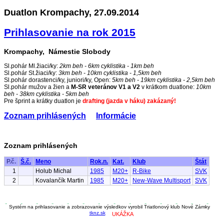
Duatlon Krompachy, 27.09.2014
Prihlasovanie na rok 2015
Krompachy, Námestie Slobody
Sl.pohár Ml.žiaci/ky:
2km beh - 6km cyklistika - 1km beh
Sl.pohár St.žiaci/ky:
3km beh - 10km cyklistika - 1,5km beh
Sl.pohár dorastenci/ky, juniori/ky, Open:
5km beh - 19km cyklistika - 2,5km beh
Sl.pohár mužov a žien a
M-SR veteránov V1 a V2
v krátkom duatlone:
10km
beh - 38km cyklistika - 5km beh
Pre šprint a krátky duatlon je
drafting (jazda v háku) zakázaný!
Zoznam prihlásených
Informácie
Zoznam prihlásených
P.č.
Š.č.
Meno
Rok.n.
Kat.
Klub
Štát
1
Holub Michal
1985
M20+
R-Bike
SVK
2
Kovalančík Martin
1985
M20+
New-Wave Multisport
SVK
Systém na prihlasovanie a zobrazovanie výsledkov vyrobil Triatlonový klub Nové Zámky
tknz.sk
UKÁŽKA