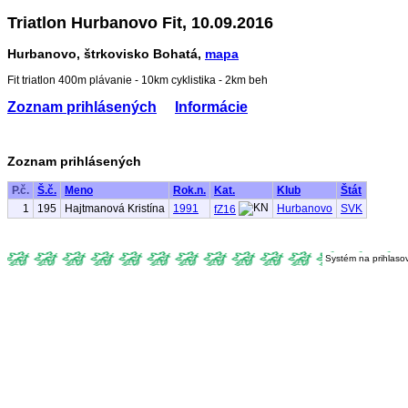
Triatlon Hurbanovo Fit, 10.09.2016
Hurbanovo, štrkovisko Bohatá,
mapa
Fit triatlon 400m plávanie - 10km cyklistika - 2km beh
Zoznam prihlásených
Informácie
Zoznam prihlásených
P.č.
Š.č.
Meno
Rok.n.
Kat.
Klub
Štát
1
195
Hajtmanová Kristína
1991
Hurbanovo
SVK
fZ16
Systém na prihlaso