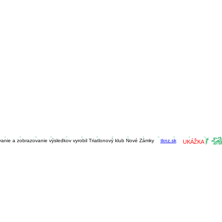
vanie a zobrazovanie výsledkov vyrobil Triatlonový klub Nové Zámky
tknz.sk
UKÁŽKA