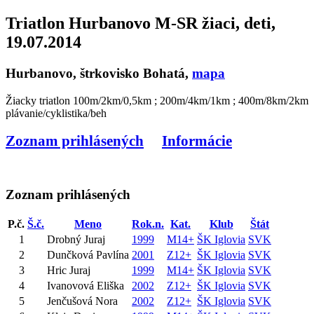
Triatlon Hurbanovo M-SR žiaci, deti,
19.07.2014
Hurbanovo, štrkovisko Bohatá,
mapa
Žiacky triatlon 100m/2km/0,5km ; 200m/4km/1km ; 400m/8km/2km
plávanie/cyklistika/beh
Zoznam prihlásených
Informácie
Zoznam prihlásených
P.č.
Š.č.
Meno
Rok.n.
Kat.
Klub
Štát
1
Drobný Juraj
1999
M14+
ŠK Iglovia
SVK
2
Dunčková Pavlína
2001
Z12+
ŠK Iglovia
SVK
3
Hric Juraj
1999
M14+
ŠK Iglovia
SVK
4
Ivanovová Eliška
2002
Z12+
ŠK Iglovia
SVK
5
Jenčušová Nora
2002
Z12+
ŠK Iglovia
SVK