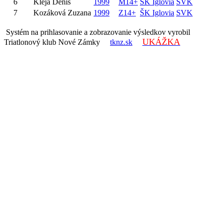
6
Kleja Denis
1999
M14+
ŠK Iglovia
SVK
7
Kozáková Zuzana
1999
Z14+
ŠK Iglovia
SVK
Systém na prihlasovanie a zobrazovanie výsledkov vyrobil
UKÁŽKA
Triatlonový klub Nové Zámky
tknz.sk